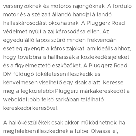
versenyzőknek és motoros rajongóknak. A forduló
motor és a szélzajt állandó hangjai állandó
halláskárosodást okozhatnak. A Pluggerz Road
védelmet nyújt a zaj károsodása ellen. Az
egyedülálló lapos szűrő minden frekvencián
esetleg gyengíti a káros zajokat, ami ideális ahhoz,
hogy továbbra is hallhassák a közlekedési jeleket
és a figyelmeztető eszközöket. A Pluggerz Road
DM füldugó tökéletesen illeszkedik és
kényelmesen viselhető egy sisak alatt. Keresse
meg a legközelebbi Pluggerz márkakereskedőt a
weboldal jobb felső sarkában található
kereskedői keresővel.
A hallókészülékek csak akkor működhetnek, ha
megfelelően illeszkednek a fülbe. Olvassa el,