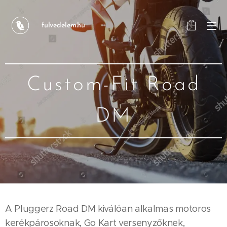
fulvedelem.hu
Custom-Fit Road
DM
A Pluggerz Road DM kiválóan alkalmas motoros
kerékpárosoknak, Go Kart versenyzőknek,