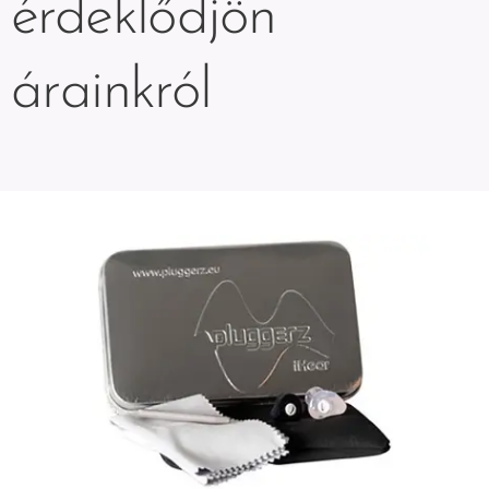
érdeklődjön
árainkról