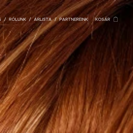
S
RÓLUNK
ÁRLISTA
PARTNEREINK
KOSÁR