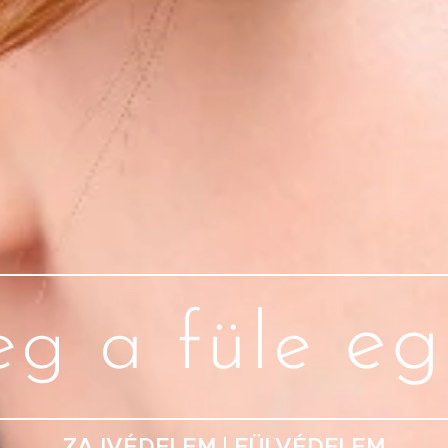
eg
eg a füle
ZAJVÉDELEM | FÜLVÉDELEM