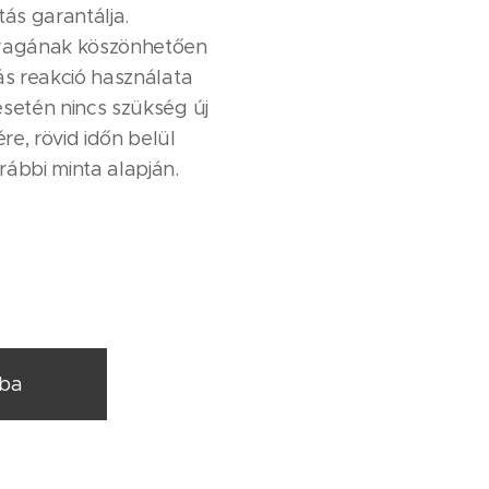
ás garantálja.
nyagának köszönhetően
iás reakció használata
esetén nincs szükség új
re, rövid időn belül
rábbi minta alapján.
rba