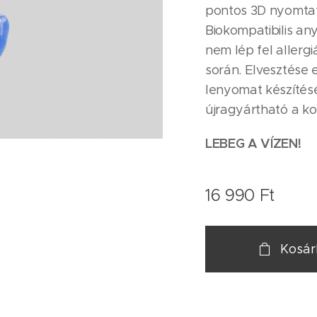
pontos 3D nyomtat
Biokompatibilis a
nem lép fel allerg
során. Elvesztése 
lenyomat készítésé
újragyártható a ko
LEBEG A VÍZEN!
16 990
Ft
Kosá