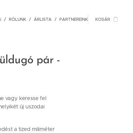
S
RÓLUNK
ÁRLISTA
PARTNEREINK
KOSÁR
üldugó pár -
e vagy keresse fel
elyikét új uszodai
edést a tized miliméter