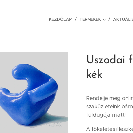
KEZDŐLAP
TERMÉKEK
AKTUÁLI
Uszodai f
kék
Rendelje meg onlin
szaküzleteink bárm
füldugója miatt!
A tökéletes illeszk