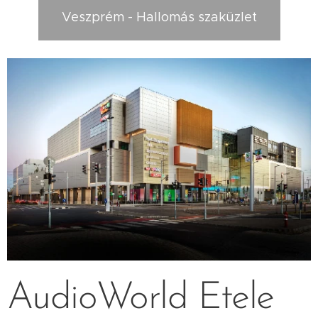
Veszprém - Hallomás szaküzlet
AudioWorld Etele