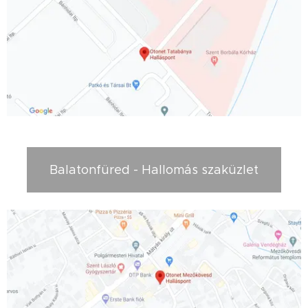
Balatonfüred - Hallomás szaküzlet