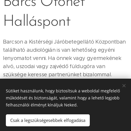
Barcs Otonet
Halláspont
Barcson a Kistérségi Járóbetegellátó Központban
található audiológián is van lehetőség egyéni
lenyomatot venni. Ha önnek vagy gyermekének
alvó, uszodai vagy zajvédő füldugóra van
szüksége keresse partnerünket bizalommal.
Sütiket használunk, hogy biztosítsuk a weboldal megfelelő
működését és biztonságát, valamint hogy a lehető legjobb
Barcs Otonet Halláspont
felhasználói élményt kínáljuk Neked.
Csak a legszükségesebbek elfogadása