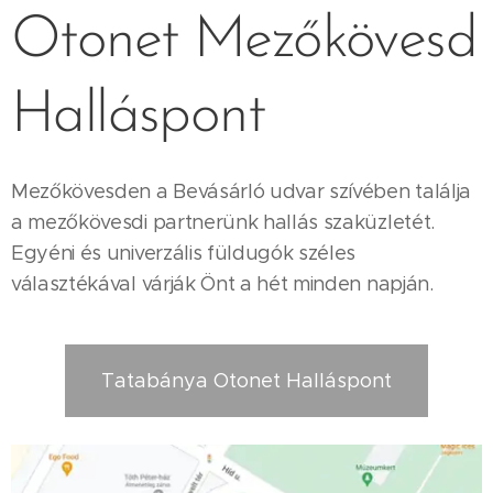
Otonet Mezőkövesd
Halláspont
Mezőkövesden a Bevásárló udvar szívében találja
a mezőkövesdi partnerünk hallás szaküzletét.
Egyéni és univerzális füldugók széles
választékával várják Önt a hét minden napján.
Tatabánya Otonet Halláspont