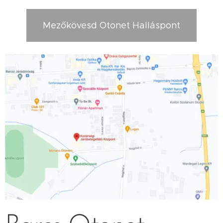
Mezőkövesd Otonet Halláspont