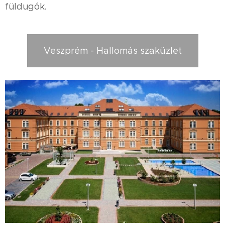
füldugók.
Veszprém - Hallomás szaküzlet