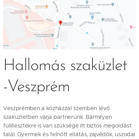
Hallomás szaküzlet
-Veszprém
Veszprémben a kózházzal szemben lévő
szaküzletben várja partnerünk. Bármilyen
fülillesztékre is van szüksége itt biztos megoldást
talál. Gyermek és felnőtt ellátás, zajvédők, uszodai