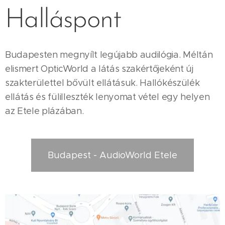
Halláspont
Budapesten megnyílt legújabb audilógia. Méltán
elismert OpticWorld a látás szakértőjeként új
szakterülettel bővült ellátásuk. Hallókészülék
ellátás és fülilleszték lenyomat vétel egy helyen
az Etele plázában.
Budapest - AudioWorld Etele