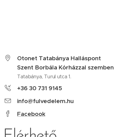
Otonet Tatabánya Halláspont
Szent Borbála Kórházzal szemben
Tatabánya, Turul utca 1.
+36 30 731 9145
info@fulvedelem.hu
Facebook
Elérhető