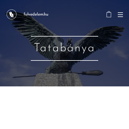
fulvedelem.hu
Tatabánya