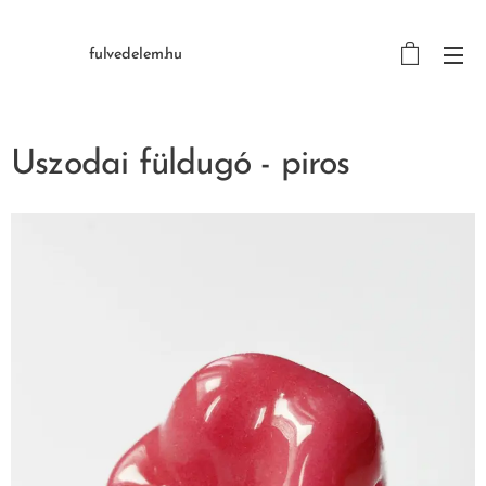
fulvedelem.hu
Uszodai füldugó - piros