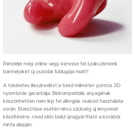
Rendelje meg online vagy keresse fel szaküzleteink
bármelyikét új uszodai füldugója miatt!
A tökéletes illeszkedést a tized miliméter pontos 3D
nyomtatás garantálja. Biokompatibilis anyagának
köszönhetően nem lép fel allergiás reakció használata
során. Elvesztése esetén nincs szükség új lenyomat
készítésére, rövid időn belül újragyártható a korábbi
minta alapján.