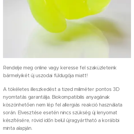
Rendelje meg online vagy keresse fel szaküzleteink
bármelyikét új uszodai füldugója miatt!
A tökéletes illeszkedést a tized miliméter pontos 3D
nyomtatás garantálja. Biokompatibilis anyagának
köszönhetően nem lép fel allergiás reakció használata
során. Elvesztése esetén nincs szükség új lenyomat
készítésére, rövid időn belül újragyártható a korábbi
minta alapján.