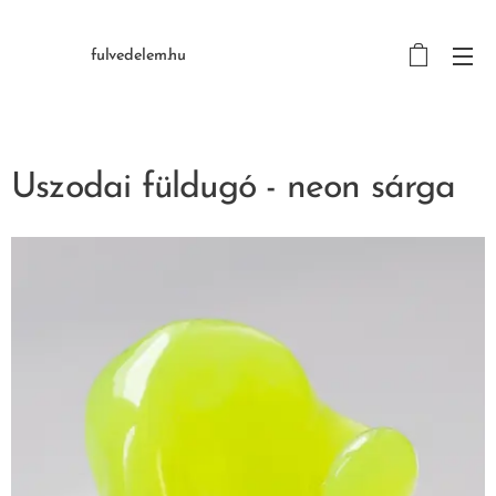
fulvedelem.hu
Uszodai füldugó - neon sárga