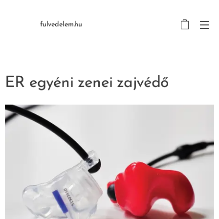
fulvedelem.hu
ER egyéni zenei zajvédő