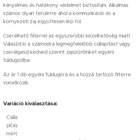
kényelmes és hatékony védelmet biztosítani. Alkalmas
számos olyan területre ahol a kommunkáció és a
környezeti zaj együttesen lép föl.
Cserélhető filterrel az egyszerűbb kezelhetőség miatt.
Válaszd ki a számodra legmegfelelőbb csillapítást vagy
cserélgesd kedved szerint zajszűrőinket egyéni
füldugódba.
Az ár 1 db egyéni füldugóra és a hozzá tartozó filterre
vonatkozik.
Variáció kiválasztása:
Csilla
pítás
mért