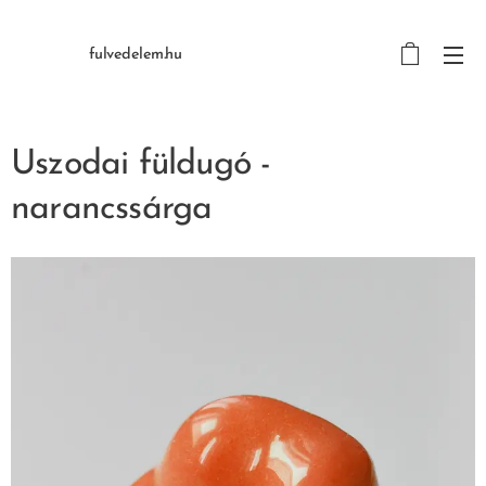
fulvedelem.hu
Uszodai füldugó -
narancssárga