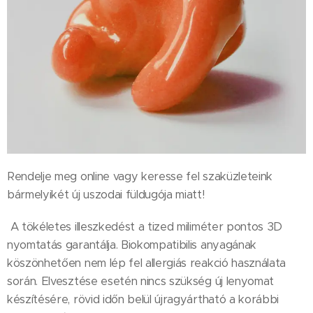
Rendelje meg online vagy keresse fel szaküzleteink
bármelyikét új uszodai füldugója miatt!
A tökéletes illeszkedést a tized miliméter pontos 3D
nyomtatás garantálja. Biokompatibilis anyagának
köszönhetően nem lép fel allergiás reakció használata
során. Elvesztése esetén nincs szükség új lenyomat
készítésére, rövid időn belül újragyártható a korábbi