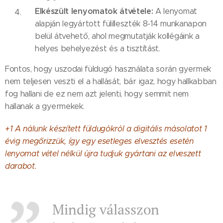
Elkészült lenyomatok átvétele:
A lenyomat
alapján legyártott fülilleszték 8-14 munkanapon
belül átvehető, ahol megmutatják kollégáink a
helyes behelyezést és a tisztítást.
Fontos, hogy uszodai füldugó használata során gyermek
nem teljesen veszti el a hallását, bár igaz, hogy hallkabban
fog hallani de ez nem azt jelenti, hogy semmit nem
hallanak a gyermekek.
+1 A nálunk készített füldugókról a digitális másolatot 1
évig megőrizzük, így egy esetleges elvesztés esetén
lenyomat vétel nélkül újra tudjuk gyártani az elveszett
darabot.
Mindig válasszon