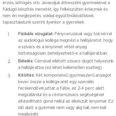
érzés, köhögés stb. Javasoljuk átbeszélni gyermekével a
füldugó készítés menetét, így felkészülten érkeznek és
nem éri meglepetés, sokkal együttműködőbbek
tapasztalatunk szerint ilyenkor a gyerekek.
Fizikális vizsgálat:
Fényceruzával vagy tölcsérrel
az audiológus kolléga megnézi a hallójáratot, hogy
a szivacs és a lenyomat vételi anyag
biztonságosan behelyezhető-e a hallójáratban.
Bélelés:
Cérnával ellátott szivacs dugót helyezünk
a hallójáratba (ez lehet kellemetlen esetleg)
Kitöltés:
Két komponensű gyurmaszerű anyagot
kever össze a kolléga amit egy speciális
fecskendővel juttat a fülbe, ez 2-4 perc alatt
megszilárdul és a cérna+szivacs segítségével
eltávolítható gond nélkül az elkészült lenyomat. Ez
idő alatt a gyermek nem vagy alig hall, nem kell
megilyedni.