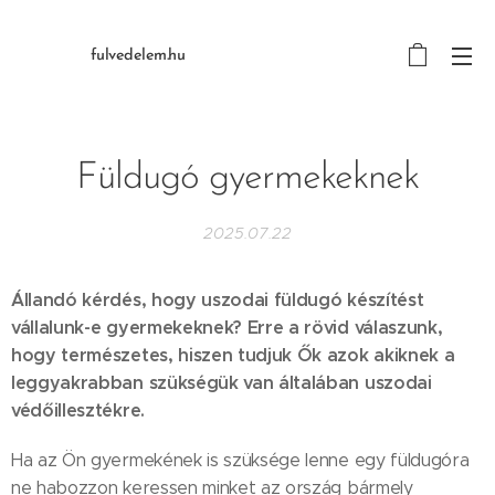
fulvedelem.hu
Füldugó gyermekeknek
2025.07.22
Állandó kérdés, hogy u
szodai füldugó készítést
vállalunk-e gyermekeknek?
Erre a rövid válaszunk,
hogy természetes, hiszen tudjuk Ők azok akiknek a
leggyakrabban szükségük van általában uszodai
védőillesztékre.
Ha az Ön gyermekének is szüksége lenne egy füldugóra
ne habozzon keressen minket az ország bármely