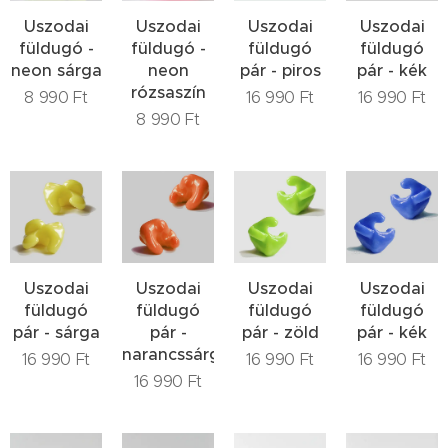
Uszodai
Uszodai
Uszodai
Uszodai
füldugó -
füldugó -
füldugó
füldugó
neon sárga
neon
pár - piros
pár - kék
rózsaszín
8 990
Ft
16 990
Ft
16 990
Ft
8 990
Ft
Uszodai
Uszodai
Uszodai
Uszodai
füldugó
füldugó
füldugó
füldugó
pár - sárga
pár -
pár - zöld
pár - kék
narancssárga
16 990
Ft
16 990
Ft
16 990
Ft
16 990
Ft