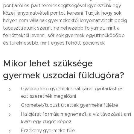
pontjáról és partnereink segítségével igyekszünk egy
közeli lenyomatvételi pontot keresni. Tudjuk, hogy sok
helyen nem vállalnak gyermekektől lenyomatvételt pedig
tapasztalatunk szerint ne nehezebb folyamat, mint a
felnőttektől levenni, sőt sok gyermek együttműködőbb
és türelmesebb, mint egyes felnőtt páciensek.
Mikor lehet szüksége
gyermek uszodai füldugóra?
Gyakran kap gyermeke hallójárat gyulladást és
ezt szeretnék megelőzni
Grometet/tubust ültettek gyermeke fülébe
Hallójárat formája megnehezíti a víz távozását ami
kvázi egy dugót képez
Érzékeny gyermeke füle