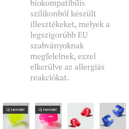
biokompatibilis
szilikonból készült
illesztékeket, melyek a
legszigorúbb EU
szabványoknak
megfelelnek, ezzel
elkerülve az allergiás
reakciókat.
Új termék!
Új termék!