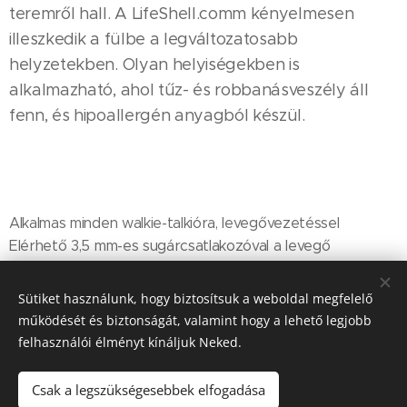
teremről hall. A LifeShell.comm kényelmesen
illeszkedik a fülbe a legváltozatosabb
helyzetekben. Olyan helyiségekben is
alkalmazható, ahol tűz- és robbanásveszély áll
fenn, és hipoallergén anyagból készül.
Alkalmas minden walkie-talkióra, levegővezetéssel
Elérhető 3,5 mm-es sugárcsatlakozóval a levegő
elektronikához való csatlakoztatásához
Nem szükséges módosítani a fülhallgatót
Sütiket használunk, hogy biztosítsuk a weboldal megfelelő
Optimális érintkezés a környezettel
működését és biztonságát, valamint hogy a lehető legjobb
Ideális a rendőrség és a biztonsági személyzet számára
felhasználói élményt kínáljuk Neked.
Csak a legszükségesebbek elfogadása