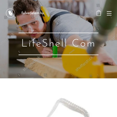
fulvedelem.hu
LifeShell Com