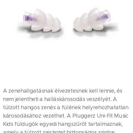
A zenehallgatásnak élvezetesnek kell lennie, és
nem jelentheti a halláskárosodás veszélyét. A
túlzott hangos zenés a fülének helyrehozhatatlan
károsodásához vezethet. A Pluggerz Uni-Fit Music
Kids füldugók egyedi hangszűrőt tartalmaznak,
amely a túlzott zajszintet biztonságos szintre