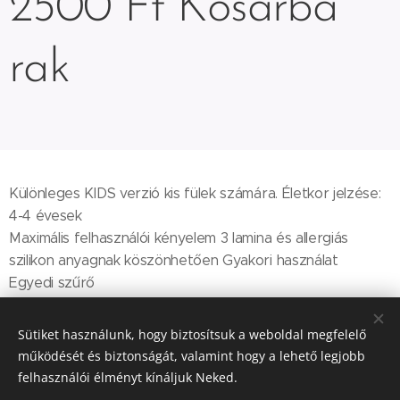
2500 Ft Kosárba
rak
Különleges KIDS verzió kis fülek számára. Életkor jelzése:
4-4 évesek
Maximális felhasználói kényelem 3 lamina és allergiás
szilikon anyagnak köszönhetően Gyakori használat
Egyedi szűrő
Beleértve a praktikus tasakot
CE és ANSI tanúsítvánnyal rendelkezik, és az EN 352-2 és
Sütiket használunk, hogy biztosítsuk a weboldal megfelelő
US E.P.A. előírások
működését és biztonságát, valamint hogy a lehető legjobb
SNR = 22dB, kattintson ide a csillapítás részleteiért
felhasználói élményt kínáljuk Neked.